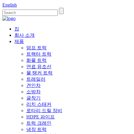
English
집
회사 소개
제품
덤프 트럭
트랙터 트럭
화물 트럭
연료 유조선
물 탱커 트럭
트레일러
견인차
소방차
굴착기
리치 스태커
로타리 드릴 장비
HDPE 파이프
트럭 크레인
냉장 트럭