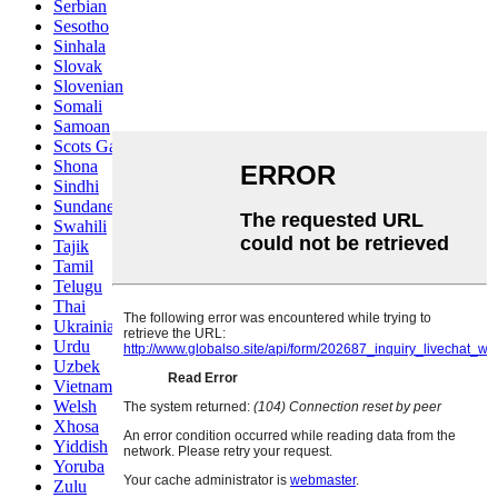
Serbian
Sesotho
Sinhala
Slovak
Slovenian
Somali
Samoan
Scots Gaelic
Shona
Sindhi
Sundanese
Swahili
Tajik
Tamil
Telugu
Thai
Ukrainian
Urdu
Uzbek
Vietnamese
Welsh
Xhosa
Yiddish
Yoruba
Zulu